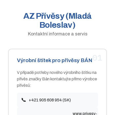
AZ Přívěsy (Mladá
Boleslav)
Kontaktní informace a servis
01
Výrobní štítek pro přívěsy BÁN
V případě potřeby nového výrobního štítku na
přívěs značky Bán kontaktujte přímo výrobce
přívěsů:
📞
+421 905 608 954 (SK)
www.privesy-